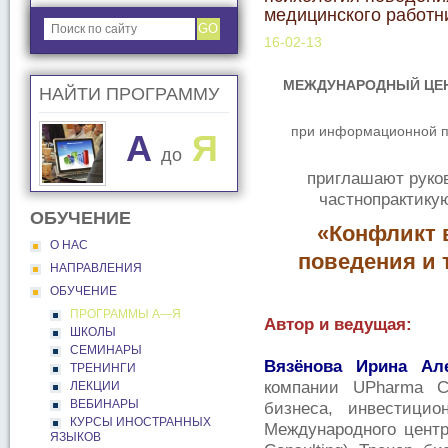
медицинского работн
GO
16-02-13
МЕЖДУНАРОДНЫЙ ЦЕН
НАЙТИ ПРОГРАММУ
при информационной п
A
Я
до
приглашают руко
частнопрактику
ОБУЧЕНИЕ
«Конфликт 
О НАС
поведения и 
НАПРАВЛЕНИЯ
ОБУЧЕНИЕ
ПРОГРАММЫ А―Я
Автор и ведущая:
ШКОЛЫ
СЕМИНАРЫ
Вязёнова Ирина Але
ТРЕНИНГИ
компании UPharma Co
ЛЕКЦИИ
ВЕБИНАРЫ
бизнеса, инвестици
КУРСЫ ИНОСТРАННЫХ
Международного центр
ЯЗЫКОВ