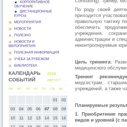
Consulting). Тренер, б
КОРПОРАТИВНОЕ
ОБУЧЕНИЕ
По роду своей деяте
ДИСТАНЦИОННЫЕ
приходится участвова
КУРСЫ
правильную тактику п
МЕРОПРИЯТИЯ
обеспечить продолж
НОВОСТИ
учреждения, сохран
ПОЛЕЗНО
администрации и спец
НОВОСТИ И
неконтролируемые юри
МЕРОПРИЯТИЯ
ПОЛЕЗНАЯ ИНФОРМАЦИЯ
УЧЕБА ЗА РУБЕЖОМ
Цель тренинга:
Разви
БИБЛИОТЕКА
медицинского обслужи
КАЛЕНДАРЬ
2026
2026
Тренинг рекомендуе
СОБЫТИЙ
АВГУСТ
СЕНТЯБР
медсестрам, старши
учреждений, а также 
С
ПН
ВТ
СР
ЧТ
ПТ
СБ
ВС
ПН
ВТ
СР
ЧТ
ПТ
СБ
ВС
05
01
02
01
02
03
04
05
0
Планируемые результ
12
03
04
05
06
07
08
09
07
08
09
10
11
12
1
1. Приобритение пр
19
10
11
12
13
14
15
16
14
15
16
17
18
19
2
видов и уровней (с п