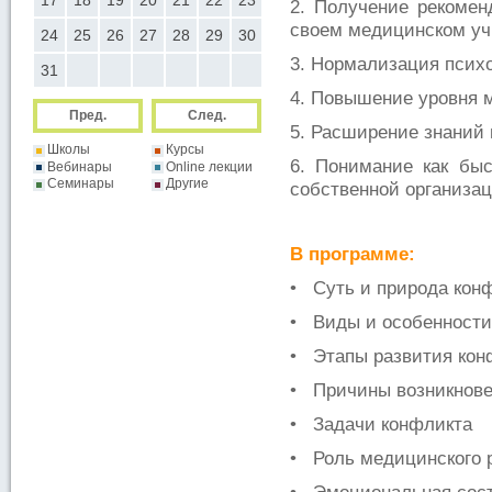
26
17
18
19
20
21
22
23
21
22
23
24
25
26
2
2. Получение рекомен
своем медицинском у
24
25
26
27
28
29
30
28
29
30
3. Нормализация псих
31
4. Повышение уровня 
Пред.
След.
5. Расширение знаний 
Школы
Курсы
6. Понимание как бы
Вебинары
Online лекции
Семинары
Другие
собственной организац
В программе:
• Суть и природа кон
• Виды и особенности
• Этапы развития кон
• Причины возникнове
• Задачи конфликта
• Роль медицинского 