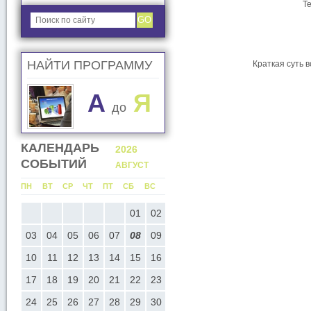
Т
GO
НАЙТИ ПРОГРАММУ
Краткая суть в
A
Я
до
КАЛЕНДАРЬ
2026
2026
СОБЫТИЙ
АВГУСТ
СЕНТЯБР
С
ПН
ВТ
СР
ЧТ
ПТ
СБ
ВС
ПН
ВТ
СР
ЧТ
ПТ
СБ
ВС
05
01
02
01
02
03
04
05
0
12
03
04
05
06
07
08
09
07
08
09
10
11
12
1
19
10
11
12
13
14
15
16
14
15
16
17
18
19
2
26
17
18
19
20
21
22
23
21
22
23
24
25
26
2
24
25
26
27
28
29
30
28
29
30