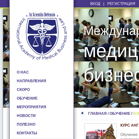
ВХОД
|
РЕГИСТРАЦИЯ
Междуна
медиц
бизне
О НАС
НАПРАВЛЕНИЯ
СКОРО
ОБУЧЕНИЕ
МЕРОПРИЯТИЯ
ГЛАВНАЯ
/
ОБУЧЕНИЕ
/
КО
НОВОСТИ
ПОЛЕЗНО
КУРС АН
КОНТАКТЫ
Обучение 