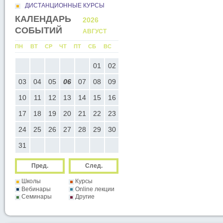
ДИСТАНЦИОННЫЕ КУРСЫ
КАЛЕНДАРЬ
2026
2026
СОБЫТИЙ
АВГУСТ
СЕНТЯБР
С
ПН
ВТ
СР
ЧТ
ПТ
СБ
ВС
ПН
ВТ
СР
ЧТ
ПТ
СБ
ВС
05
01
02
01
02
03
04
05
0
12
03
04
05
06
07
08
09
07
08
09
10
11
12
1
19
10
11
12
13
14
15
16
14
15
16
17
18
19
2
26
17
18
19
20
21
22
23
21
22
23
24
25
26
2
24
25
26
27
28
29
30
28
29
30
31
Пред.
След.
Школы
Курсы
Вебинары
Online лекции
Семинары
Другие