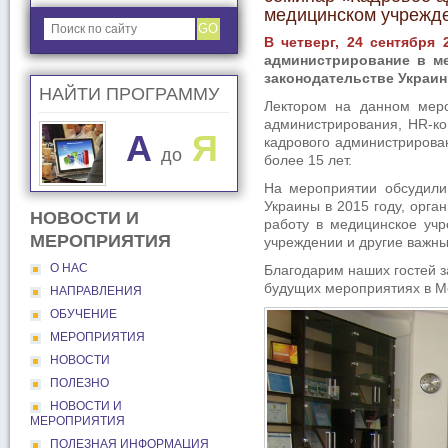
медицинском учрежд
GO
В четверг, 24 сентября 
администрирование в м
законодательстве Украин
НАЙТИ ПРОГРАММУ
Лектором на данном мер
администрирования, HR-ко
A
Я
кадрового администрирован
до
более 15 лет.
На мероприятии обсудили
Украины в 2015 году, орг
НОВОСТИ И
работу в медицинское уч
МЕРОПРИЯТИЯ
учреждении и другие важны
О НАС
Благодарим наших гостей з
будущих мероприятиях в М
НАПРАВЛЕНИЯ
ОБУЧЕНИЕ
МЕРОПРИЯТИЯ
НОВОСТИ
ПОЛЕЗНО
НОВОСТИ И
МЕРОПРИЯТИЯ
ПОЛЕЗНАЯ ИНФОРМАЦИЯ