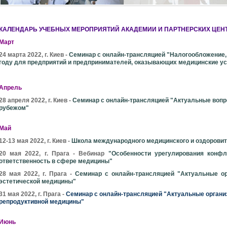
2026
2026
КАЛЕНДАРЬ УЧЕБНЫХ МЕРОПРИЯТИЙ АКАДЕМИИ И ПАРТНЕРСКИХ ЦЕНТ
СЕНТЯБРЬ
ОКТЯБРЬ
Март
ВТ
СР
ЧТ
ПТ
СБ
ВС
ПН
ВТ
СР
ЧТ
ПТ
СБ
ВС
ПН
24 марта 2022, г. Киев -
Семинар с онлайн-трансляцией "Налогообложение, 
году для предприятий и предпринимателей, оказывающих медицинские у
01
02
03
04
05
06
01
02
03
04
7
08
09
10
11
12
13
05
06
07
08
09
10
11
02
Апрель
4
15
16
17
18
19
20
12
13
14
15
16
17
18
09
28 апреля 2022, г. Киев -
Семинар с онлайн-трансляцией "Актуальные вопро
рубежом"
1
22
23
24
25
26
27
19
20
21
22
23
24
25
16
Май
8
29
30
26
27
28
29
30
31
23
12-13 мая 2022, г. Киев -
Школа международного медицинского и оздоровит
30
20 мая 2022, г. Прага - Вебинар
"Особенности урегулирования конфл
ответственность в сфере медицины"
28 мая 2022, г. Прага -
Семинар с онлайн-трансляцией "Актуальные о
эстетической медицины"
31 мая 2022, г. Прага -
Семинар с онлайн-трансляцией "Актуальные органи
репродуктивной медицины"
Июнь