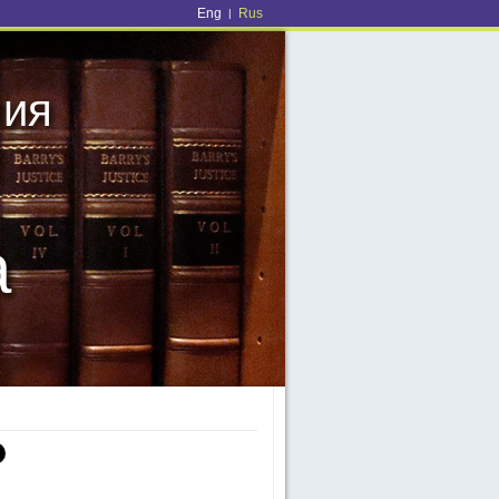
Eng
Rus
|
мия
а