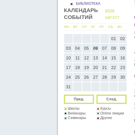
БИБЛИОТЕКА
КАЛЕНДАРЬ
2026
2026
СОБЫТИЙ
ИЮЛЬ
АВГУСТ
Н
ВТ
СР
ЧТ
ПТ
СБ
ВС
ПН
ВТ
СР
ЧТ
ПТ
СБ
ВС
ПН
01
02
03
04
05
01
02
06
07
08
09
10
11
12
03
04
05
06
07
08
09
0
13
14
15
16
17
18
19
10
11
12
13
14
15
16
1
20
21
22
23
24
25
26
17
18
19
20
21
22
23
2
27
28
29
30
31
24
25
26
27
28
29
30
2
31
Пред.
След.
Школы
Курсы
Вебинары
Online лекции
Семинары
Другие