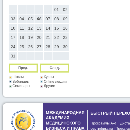
05
01
02
01
02
03
04
05
0
12
03
04
05
06
07
08
09
07
08
09
10
11
12
1
19
10
11
12
13
14
15
16
14
15
16
17
18
19
2
26
17
18
19
20
21
22
23
21
22
23
24
25
26
2
24
25
26
27
28
29
30
28
29
30
31
Пред.
След.
Школы
Курсы
Вебинары
Online лекции
Семинары
Другие
МЕЖДУНАРОДНАЯ
БЫСТРЫЙ ПЕРЕХ
АКАДЕМИЯ
МЕДИЦИНСКОГО
Программы А–Я
|
Диста
БИЗНЕСА И ПРАВА
сертификаты
|
Пресс-ц