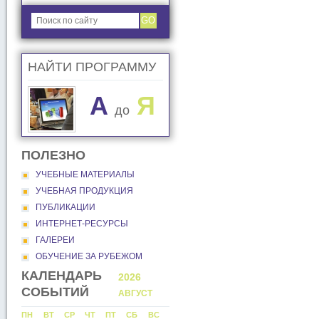
GO
НАЙТИ ПРОГРАММУ
A
Я
до
ПОЛЕЗНО
УЧЕБНЫЕ МАТЕРИАЛЫ
УЧЕБНАЯ ПРОДУКЦИЯ
ПУБЛИКАЦИИ
ИНТЕРНЕТ-РЕСУРСЫ
ГАЛЕРЕИ
ОБУЧЕНИЕ ЗА РУБЕЖОМ
КАЛЕНДАРЬ
2026
2026
СОБЫТИЙ
АВГУСТ
СЕНТЯБР
С
ПН
ВТ
СР
ЧТ
ПТ
СБ
ВС
ПН
ВТ
СР
ЧТ
ПТ
СБ
ВС