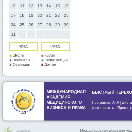
19
10
11
12
13
14
15
16
14
15
16
17
18
19
2
26
17
18
19
20
21
22
23
21
22
23
24
25
26
2
24
25
26
27
28
29
30
28
29
30
31
Пред.
След.
Школы
Курсы
Вебинары
Online лекции
Семинары
Другие
МЕЖДУНАРОДНАЯ
БЫСТРЫЙ ПЕРЕХ
АКАДЕМИЯ
МЕДИЦИНСКОГО
Программы А–Я
|
Диста
БИЗНЕСА И ПРАВА
сертификаты
|
Пресс-ц
Международная академия меди
Дизайн и