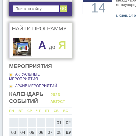
Международ
14
международ
GO
г. Киев, 14 
НАЙТИ ПРОГРАММУ
A
Я
до
МЕРОПРИЯТИЯ
АКТУАЛЬНЫЕ
МЕРОПРИЯТИЯ
АРХИВ МЕРОПРИЯТИЙ
КАЛЕНДАРЬ
2026
2026
СОБЫТИЙ
АВГУСТ
СЕНТЯБР
С
ПН
ВТ
СР
ЧТ
ПТ
СБ
ВС
ПН
ВТ
СР
ЧТ
ПТ
СБ
ВС
05
01
02
01
02
03
04
05
0
12
03
04
05
06
07
08
09
07
08
09
10
11
12
1