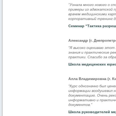
“Узнала много нового о с
примеры из адвокатской п
врачем медицинскими карт
корпоративный тренинг д
Семинар “Тактика разреш
Александр (г. Днепропетр
“Я высоко оцениваю этот
знания и практические ре
практики. Спасибо за обр
Школа медицинских юрист
Алла Владимировна (г. К
“Курс однозначно был цене
информации воодушевил н
документацию. Очень рек
информативно и практично
документов.”
Школа руководителей мед