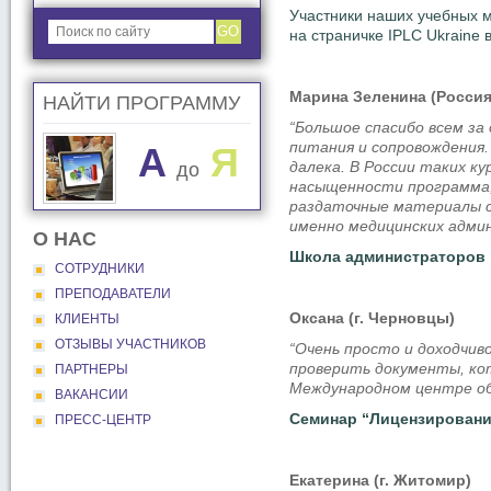
Участники наших учебных м
GO
на страничке IPLC Ukraine 
Марина Зеленина (Россия,
НАЙТИ ПРОГРАММУ
“Большое спасибо всем за
питания и сопровождения.
A
Я
далека. В России таких к
до
насыщенности программа,
раздаточные материалы с
именно медицинских адми
О НАС
Школа администраторов м
СОТРУДНИКИ
ПРЕПОДАВАТЕЛИ
Оксана (г. Черновцы)
КЛИЕНТЫ
ОТЗЫВЫ УЧАСТНИКОВ
“Очень просто и доходчив
проверить документы, ко
ПАРТНЕРЫ
Международном центре об
ВАКАНСИИ
Семинар “Лицензирование
ПРЕСС-ЦЕНТР
Екатерина (г. Житомир)