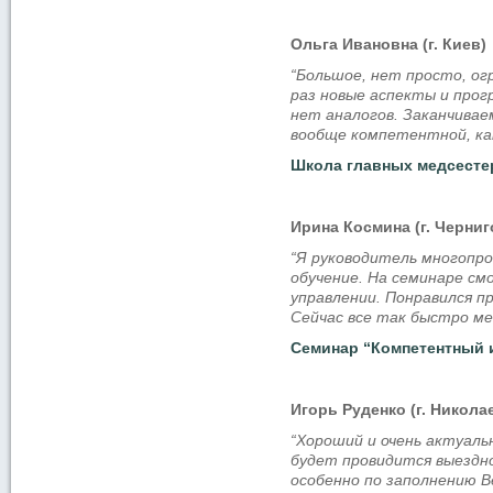
Ольга Ивановна (г. Киев)
“Большое, нет просто, ог
раз новые аспекты и прог
нет аналогов. Заканчивае
вообще компетентной, как
Школа главных медсестер,
Ирина Космина (г. Черниг
“Я руководитель многопр
обучение. На семинаре см
управлении. Понравился пр
Сейчас все так быстро м
Семинар “Компетентный и
Игорь Руденко (г. Никола
“Хороший и очень актуальн
будет провидится выездно
особенно по заполнению В